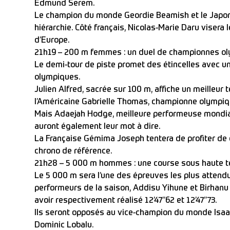
Edmund Serem.
Le champion du monde Geordie Beamish et le Japona
hiérarchie. Côté français, Nicolas-Marie Daru viser
d’Europe.
21h19 – 200 m femmes : un duel de championnes o
Le demi-tour de piste promet des étincelles avec u
olympiques.
Julien Alfred, sacrée sur 100 m, affiche un meilleur 
l’Américaine Gabrielle Thomas, championne olympiqu
Mais Adaejah Hodge, meilleure performeuse mondiale
auront également leur mot à dire.
La Française Gémima Joseph tentera de profiter de c
chrono de référence.
21h28 – 5 000 m hommes : une course sous haute t
Le 5 000 m sera l’une des épreuves les plus attend
performeurs de la saison, Addisu Yihune et Birhanu
avoir respectivement réalisé 12’47’’62 et 12’47’’73.
Ils seront opposés au vice-champion du monde Isaa
Dominic Lobalu.