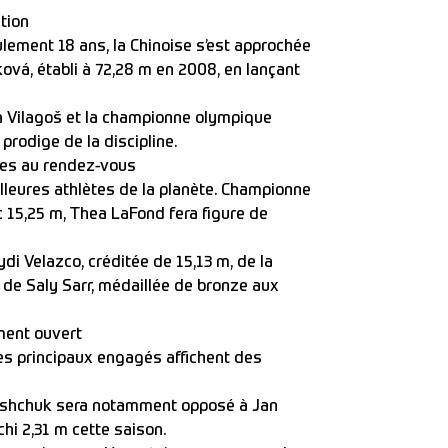
tion
ulement 18 ans, la Chinoise s’est approchée
vá, établi à 72,28 m en 2008, en lançant
a Vilagoš et la championne olympique
prodige de la discipline.
les au rendez-vous
illeures athlètes de la planète. Championne
 15,25 m, Thea LaFond fera figure de
di Velazco, créditée de 15,13 m, de la
e Saly Sarr, médaillée de bronze aux
ment ouvert
les principaux engagés affichent des
roshchuk sera notamment opposé à Jan
chi 2,31 m cette saison.