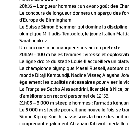
20h35 – Longueur hommes : un avant-goût des Cha
Le concours de longueur donnera un aperçu des fo
d’Europe de Birmingham.
Le Suisse Simon Ehammer, qui domine la discipline 
olympique Miltiadis Tentoglou, le jeune Italien Matti
Sarâboyukov.
Un concours à ne manquer sous aucun prétexte.
20h49 – 100 m haies femmes : vitesse et explosivit
La ligne droite du stade Louis-II accueillera un plat
La championne olympique Masai Russell, auteure de
monde Ditaji Kambundji. Nadine Visser, Alaysha J
également les qualités nécessaires pour viser la vic
La Française Sacha Alessandrini, licenciée à Nice, p
d’améliorer son record personnel de 12’’53.
21h05 – 3 000 m steeple hommes : l’armada kénya
Le 3 000 m steeple pourrait une nouvelle fois se t
Simon Kiprop Koech, passé sous la barre des huit m
comprenant également Abraham Kibiwot, médaillé d