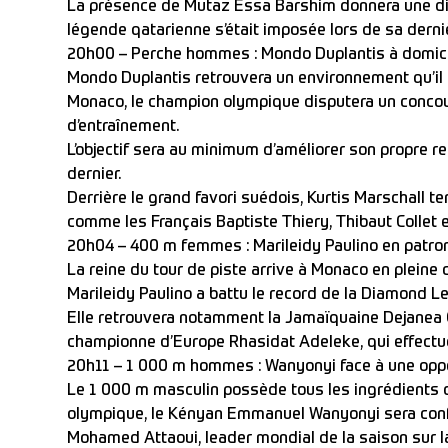
La présence de Mutaz Essa Barshim donnera une di
légende qatarienne s’était imposée lors de sa derni
20h00 – Perche hommes : Mondo Duplantis à domic
Mondo Duplantis retrouvera un environnement qu’il 
Monaco, le champion olympique disputera un conco
d’entraînement.
L’objectif sera au minimum d’améliorer son propre re
dernier.
Derrière le grand favori suédois, Kurtis Marschall ten
comme les Français Baptiste Thiery, Thibaut Collet e
20h04 – 400 m femmes : Marileidy Paulino en patro
La reine du tour de piste arrive à Monaco en plein
Marileidy Paulino a battu le record de la Diamond Le
Elle retrouvera notamment la Jamaïquaine Dejanea O
championne d’Europe Rhasidat Adeleke, qui effectue
20h11 – 1 000 m hommes : Wanyonyi face à une oppo
Le 1 000 m masculin possède tous les ingrédients 
olympique, le Kényan Emmanuel Wanyonyi sera conf
Mohamed Attaoui, leader mondial de la saison sur l