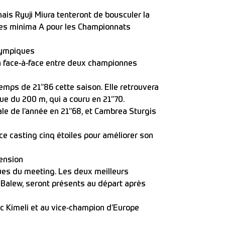
is Ryuji Miura tenteront de bousculer la
a les minima A pour les Championnats
lympiques
n face-à-face entre deux championnes
temps de 21’’86 cette saison. Elle retrouvera
e du 200 m, qui a couru en 21’’70.
 de l’année en 21’’68, et Cambrea Sturgis
e casting cinq étoiles pour améliorer son
ension
ues du meeting. Les deux meilleurs
 Balew, seront présents au départ après
c Kimeli et au vice-champion d’Europe