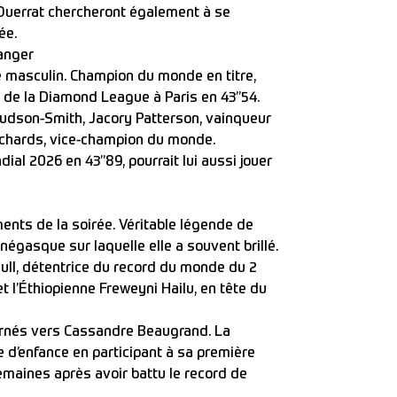
 Ouerrat chercheront également à se
ée.
anger
te masculin. Champion du monde en titre,
 de la Diamond League à Paris en 43’’54.
Hudson-Smith, Jacory Patterson, vainqueur
ichards, vice-champion du monde.
ial 2026 en 43’’89, pourrait lui aussi jouer
e
ents de la soirée. Véritable légende de
négasque sur laquelle elle a souvent brillé.
Hull, détentrice du record du monde du 2
et l’Éthiopienne Freweyni Hailu, en tête du
rnés vers Cassandre Beaugrand. La
 d’enfance en participant à sa première
aines après avoir battu le record de