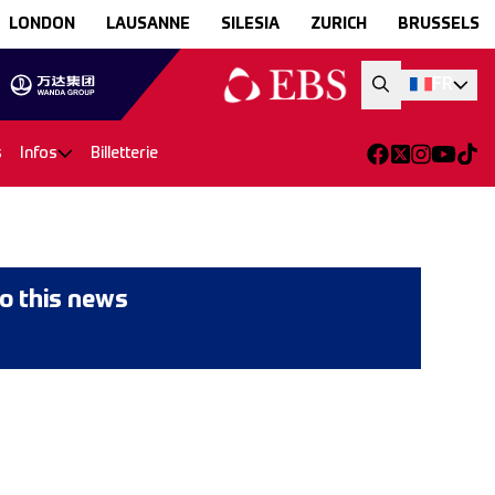
LONDON
LAUSANNE
SILESIA
ZURICH
BRUSSELS
FR
s
Infos
Billetterie
o this news