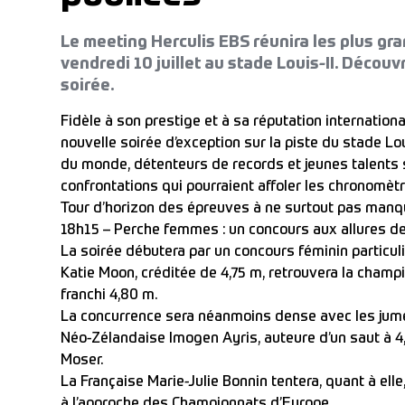
Le meeting Herculis EBS réunira les plus gra
vendredi 10 juillet au stade Louis-II. Découv
soirée.
Fidèle à son prestige et à sa réputation internation
nouvelle soirée d’exception sur la piste du stade L
du monde, détenteurs de records et jeunes talents
confrontations qui pourraient affoler les chronomèt
Tour d’horizon des épreuves à ne surtout pas manq
18h15 – Perche femmes : un concours aux allures de
La soirée débutera par un concours féminin partic
Katie Moon, créditée de 4,75 m, retrouvera la cham
franchi 4,80 m.
La concurrence sera néanmoins dense avec les jume
Néo-Zélandaise Imogen Ayris, auteure d’un saut à 4,
Moser.
La Française Marie-Julie Bonnin tentera, quant à ell
à l’approche des Championnats d’Europe.