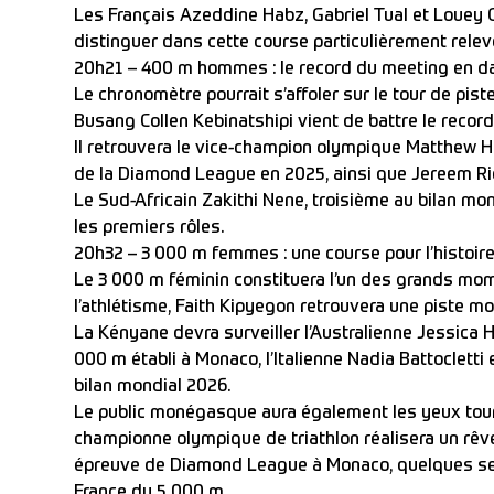
Les Français Azeddine Habz, Gabriel Tual et Louey
distinguer dans cette course particulièrement relev
20h21 – 400 m hommes : le record du meeting en d
Le chronomètre pourrait s’affoler sur le tour de pis
Busang Collen Kebinatshipi vient de battre le record
Il retrouvera le vice-champion olympique Matthew 
de la Diamond League en 2025, ainsi que Jereem R
Le Sud-Africain Zakithi Nene, troisième au bilan mond
les premiers rôles.
20h32 – 3 000 m femmes : une course pour l’histoir
Le 3 000 m féminin constituera l’un des grands mom
l’athlétisme, Faith Kipyegon retrouvera une piste mo
La Kényane devra surveiller l’Australienne Jessica 
000 m établi à Monaco, l’Italienne Nadia Battocletti 
bilan mondial 2026.
Le public monégasque aura également les yeux tou
championne olympique de triathlon réalisera un rêve
épreuve de Diamond League à Monaco, quelques sem
France du 5 000 m.