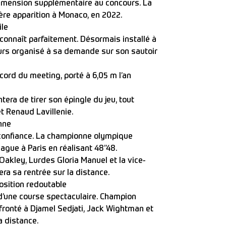
mension supplémentaire au concours. La
ère apparition à Monaco, en 2022.
ile
connaît parfaitement. Désormais installé à
urs organisé à sa demande sur son sautoir
cord du meeting, porté à 6,05 m l’an
tera de tirer son épingle du jeu, tout
t Renaud Lavillenie.
nne
e confiance. La championne olympique
ague à Paris en réalisant 48’’48.
akley, Lurdes Gloria Manuel et la vice-
ra sa rentrée sur la distance.
sition redoutable
d’une course spectaculaire. Champion
ronté à Djamel Sedjati, Jack Wightman et
a distance.