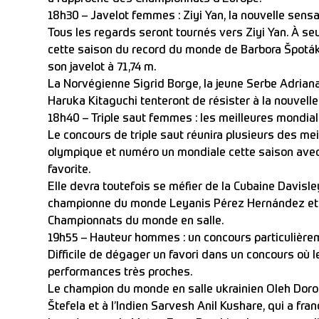
18h30 – Javelot femmes : Ziyi Yan, la nouvelle sensa
Tous les regards seront tournés vers Ziyi Yan. À se
cette saison du record du monde de Barbora Špotáko
son javelot à 71,74 m.
La Norvégienne Sigrid Borge, la jeune Serbe Adrian
Haruka Kitaguchi tenteront de résister à la nouvelle 
18h40 – Triple saut femmes : les meilleures mondia
Le concours de triple saut réunira plusieurs des me
olympique et numéro un mondiale cette saison avec
favorite.
Elle devra toutefois se méfier de la Cubaine Davisley
championne du monde Leyanis Pérez Hernández et d
Championnats du monde en salle.
19h55 – Hauteur hommes : un concours particulière
Difficile de dégager un favori dans un concours où 
performances très proches.
Le champion du monde en salle ukrainien Oleh Do
Štefela et à l’Indien Sarvesh Anil Kushare, qui a fran