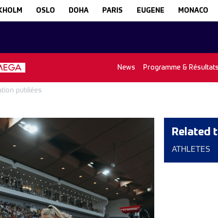
KHOLM
OSLO
DOHA
PARIS
EUGENE
MONACO
News
Programme & Résultat
ation publiées
Related t
ATHLETES