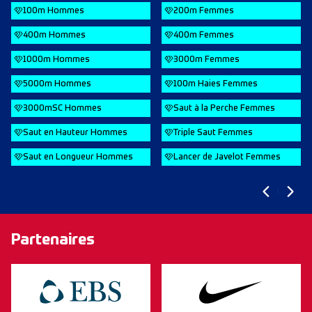
100m Hommes
200m Femmes
400m Hommes
400m Femmes
1000m Hommes
3000m Femmes
5000m Hommes
100m Haies Femmes
3000mSC Hommes
Saut à la Perche Femmes
Saut en Hauteur Hommes
Triple Saut Femmes
Saut en Longueur Hommes
Lancer de Javelot Femmes
Partenaires