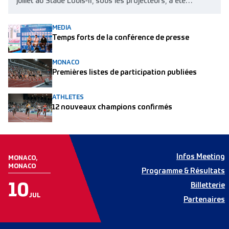
juillet au Stade Louis-II, sous les projecteurs, a été
spectaculaire !
MEDIA
Temps forts de la conférence de presse
MONACO
Premières listes de participation publiées
ATHLETES
12 nouveaux champions confirmés
Infos Meeting
MONACO,
MONACO
Programme & Résultats
10
Billetterie
JUL
Partenaires