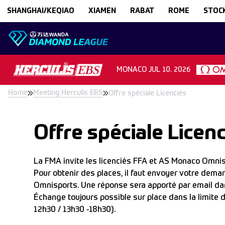
Skip to content
SHANGHAI/KEQIAO
XIAMEN
RABAT
ROME
STOC
MONACO
JUL 10. 2026
Home
Meeting Herculis EBS
Offre spéciale Licenciés
Offre spéciale Licen
La FMA invite les licenciés FFA et AS Monaco Omnisp
Pour obtenir des places, il faut envoyer votre dema
Omnisports. Une réponse sera apporté par email dans
Échange toujours possible sur place dans la limite de
12h30 / 13h30 -18h30).