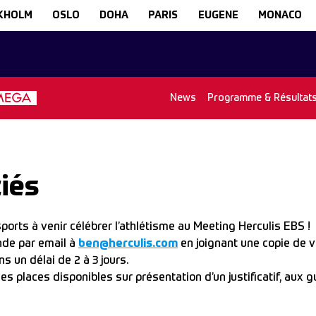
KHOLM
OSLO
DOHA
PARIS
EUGENE
MONACO
News
Programme & Résultat
ciés
orts à venir célébrer l’athlétisme au Meeting Herculis EBS !
nde par email à
ben@herculis.com
en joignant une copie de 
 un délai de 2 à 3 jours.
s places disponibles sur présentation d’un justificatif, aux gu