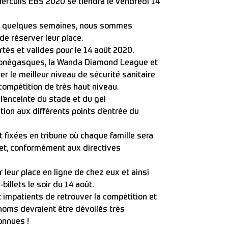
 Herculis EBS 2020 se tiendra le vendredi 14
ant quelques semaines, nous sommes
 de
réserver leur place.
tés et valides pour le 14 août 2020.
s monégasques, la Wanda Diamond League et
urer le meilleur niveau de sécurité sanitaire
 compétition de très haut niveau.
l’enceinte du stade et du gel
ion aux différents points d’entrée du
 fixées en tribune où chaque famille sera
let, conformément aux directives
 leur place en ligne de chez eux et ainsi
billets le soir du 14 août.
 impatients de retrouver la compétition et
noms devraient être dévoilés très
onnues !