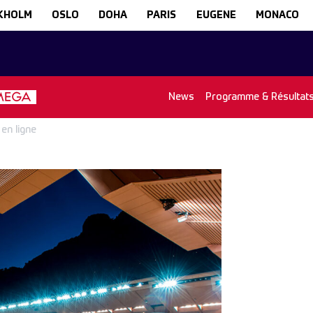
KHOLM
OSLO
DOHA
PARIS
EUGENE
MONACO
News
Programme & Résultat
 en ligne