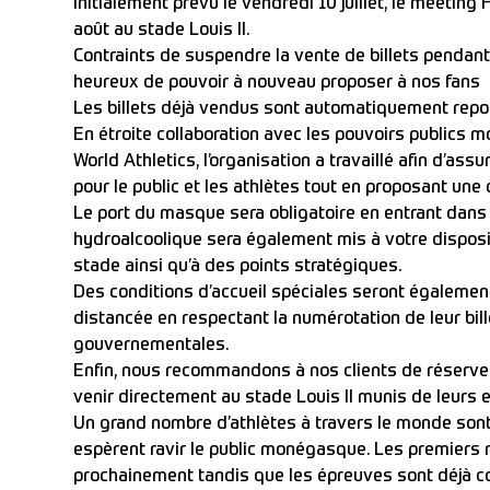
Initialement prévu le vendredi 10 juillet, le meeting
août au stade Louis II.
Contraints de suspendre la vente de billets pend
heureux de pouvoir à nouveau proposer à nos fans
Les billets déjà vendus sont automatiquement repor
En étroite collaboration avec les pouvoirs public
World Athletics, l’organisation a travaillé afin d’ass
pour le public et les athlètes tout en proposant une
Le port du masque sera obligatoire en entrant dans 
hydroalcoolique sera également mis à votre disposit
stade ainsi qu’à des points stratégiques.
Des conditions d’accueil spéciales seront également
distancée en respectant la numérotation de leur bil
gouvernementales.
Enfin, nous recommandons à nos clients de
réserver
venir directement au stade Louis II munis de leurs e-
Un grand nombre d’athlètes à travers le monde sont
espèrent ravir le public monégasque. Les premiers 
prochainement tandis que
les épreuves sont déjà c