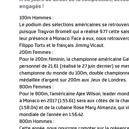
engagés !
100m Hommes :
Le podium des sélections américaines se retrouvera
puisque Trayvon Bromell qui a réalisé 9.77 cette sai
leur présence à Monaco. Face à eux, nous retrouver
Filippo Tortu et le français Jimmy Vicaut.
200m Femmes :
Pour le 200m féminin, la championne américaine Gab
personnel de 21.61 (réalisé le 27 juin dernier) se me
championne du monde du 100m, double championne
médaillée d’argent sur 200m aux Jeux de Londres.
800m Femmes :
Pour le 800m, l’américaine Ajee Wilson, leader mondi
à Monaco en 2017 (1:55.61) sera aux côtés de la c
(1:58.04) et de la cubaine Rose Mary Almanza, qui 
mondiale de l’année en 1:56.42.
800m Hommes :
Cette année, nous pourrons compter sur la présence 