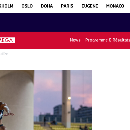
KHOLM
OSLO
DOHA
PARIS
EUGENE
MONACO
News
Programme & Résultat
oilée