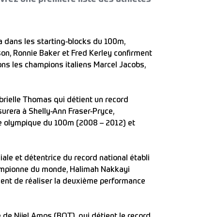
 dans les starting-blocks du 100m,
son, Ronnie Baker et Fred Kerley confirment
ons les champions italiens Marcel Jacobs,
rielle Thomas qui détient un record
surera à Shelly-Ann Fraser-Pryce,
 olympique du 100m (2008 – 2012) et
ale et détentrice du record national établi
hampionne du monde, Halimah Nakkayi
vient de réaliser la deuxième performance
de Nijel Amos (BOT), qui détient le record