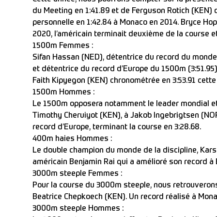
du Meeting en 1:41.89 et de Ferguson Rotich (KEN) q
personnelle en 1:42.84 à Monaco en 2014. Bryce Hop
2020, l’américain terminait deuxième de la course et
1500m Femmes :
Sifan Hassan (NED), détentrice du record du monde du
et détentrice du record d’Europe du 1500m (3:51.9
Faith Kipyegon (KEN) chronométrée en 3:53.91 cette
1500m Hommes :
Le 1500m opposera notamment le leader mondial et
Timothy Cheruiyot (KEN), à Jakob Ingebrigtsen (NOR)
record d’Europe, terminant la course en 3:28.68.
400m haies Hommes :
Le double champion du monde de la discipline, Kars
américain Benjamin Rai qui a amélioré son record à 
3000m steeple Femmes :
Pour la course du 3000m steeple, nous retrouveron
Beatrice Chepkoech (KEN). Un record réalisé à Mon
3000m steeple Hommes :