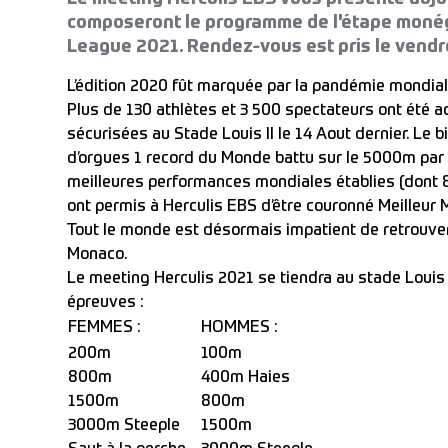
composeront le programme de l'étape mon
League 2021. Rendez-vous est pris le vendred
L’édition 2020 fût marquée par la pandémie mondiale
Plus de 130 athlètes et 3 500 spectateurs ont été a
sécurisées au Stade Louis II le 14 Aout dernier. Le b
d’orgues 1 record du Monde battu sur le 5000m par 
meilleures performances mondiales établies (dont 8 q
ont permis à Herculis EBS d’être couronné Meilleur 
Tout le monde est désormais impatient de retrouver
Monaco.
Le meeting Herculis 2021 se tiendra au stade Louis I
épreuves :
FEMMES :
HOMMES :
200m
100m
800m
400m Haies
1500m
800m
3000m Steeple
1500m