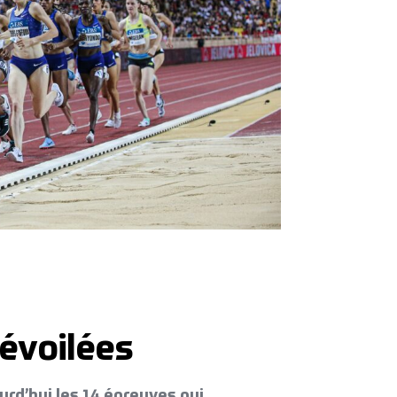
évoilées
rd’hui les 14 épreuves qui